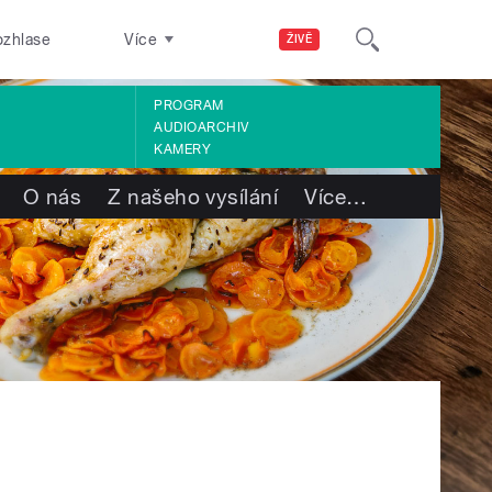
ozhlase
Více
ŽIVĚ
PROGRAM
AUDIOARCHIV
KAMERY
O nás
Z našeho vysílání
Více
…