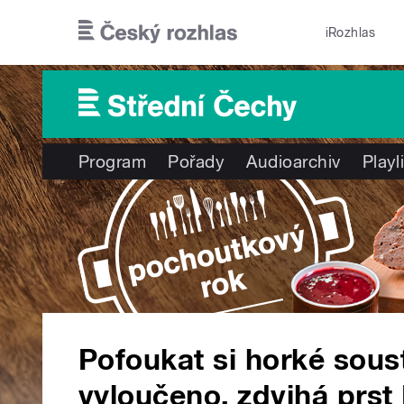
Přejít k hlavnímu obsahu
iRozhlas
Program
Pořady
Audioarchiv
Playl
Pofoukat si horké sous
vyloučeno, zdvihá prst