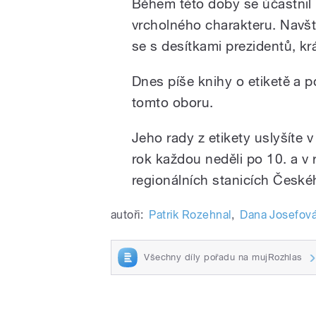
Během této doby se účastnil
vrcholného charakteru. Navští
se s desítkami prezidentů, krá
Dnes píše knihy o etiketě a 
tomto oboru.
Jeho rady z etikety uslyšíte
rok každou neděli po 10. a v 
regionálních stanicích České
autoři:
Patrik Rozehnal
,
Dana Josefov
Všechny díly pořadu na mujRozhlas