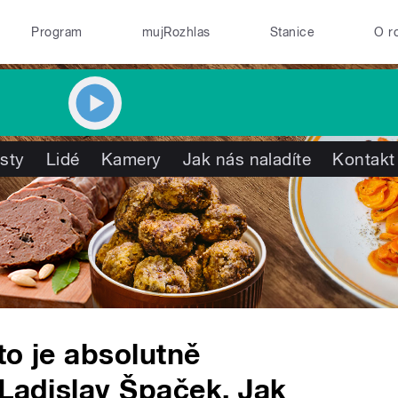
Program
mujRozhlas
Stanice
O r
isty
Lidé
Kamery
Jak nás naladíte
Kontakt
to je absolutně
 Ladislav Špaček. Jak