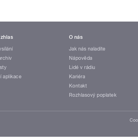
zhlas
O nás
ysílání
Jak nás naladíte
rchiv
Nápověda
sty
Lidé v rádiu
í aplikace
Kariéra
Kontakt
Rozhlasový poplatek
Coo