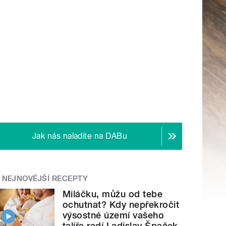
Jak nás naladíte na DABu
NEJNOVĚJŠÍ RECEPTY
Miláčku, můžu od tebe
ochutnat? Kdy nepřekročit
výsostné území vašeho
talíře radí Ladislav Špaček