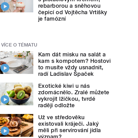
rebarborou a sněhovou
čepicí od Vojtěcha Vrtišky
je famózní
VÍCE O TÉMATU
Kam dát misku na salát a
kam s kompotem? Hostovi
to musíte vždy usnadnit,
radí Ladislav Špaček
Exotické kiwi u nás
zdomácnělo. Zralé můžete
vykrojit lžičkou, tvrdé
raději odložte
Už ve středověku
existovali kráječi. Jaký
měli při servírování jídla
význam?