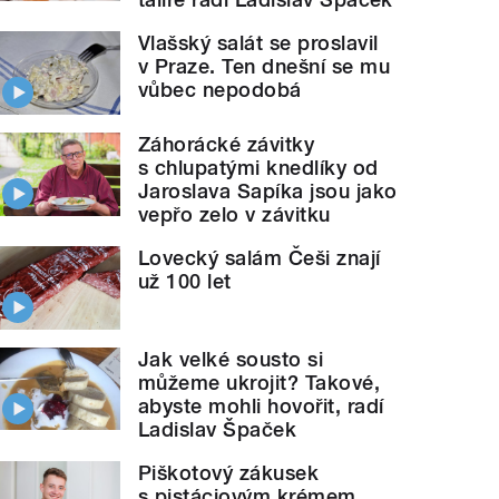
Vlašský salát se proslavil
v Praze. Ten dnešní se mu
vůbec nepodobá
Záhorácké závitky
s chlupatými knedlíky od
Jaroslava Sapíka jsou jako
vepřo zelo v závitku
Lovecký salám Češi znají
už 100 let
Jak velké sousto si
můžeme ukrojit? Takové,
abyste mohli hovořit, radí
Ladislav Špaček
Piškotový zákusek
s pistáciovým krémem,