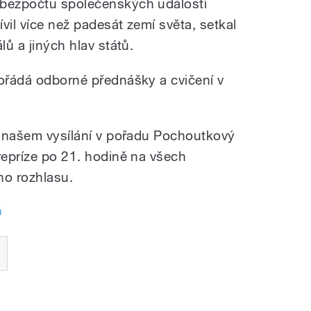
 bezpočtu společenských událostí
vil více než padesát zemí světa, setkal
lů a jiných hlav států.
pořádá odborné přednášky a cvičení v
 v našem vysílání v pořadu Pochoutkový
repríze po 21. hodině na všech
ho rozhlasu.
á