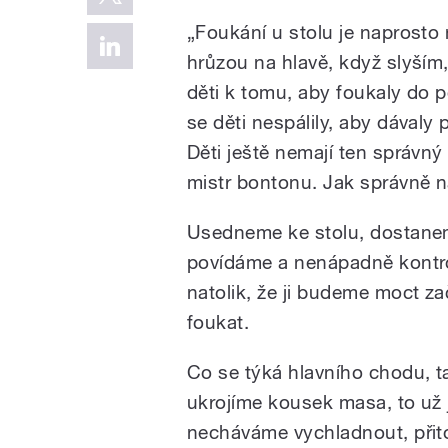
„Foukání u stolu je naprosto 
hrůzou na hlavě, když slyším
děti k tomu, aby foukaly do 
se děti nespálily, aby dávaly 
Děti ještě nemají ten správný
mistr bontonu. Jak správně n
Usedneme ke stolu, dostanem
povídáme a nenápadně kontrol
natolik, že ji budeme moct z
foukat.
Co se týká hlavního chodu, ta
ukrojíme kousek masa, to už 
necháváme vychladnout, přit