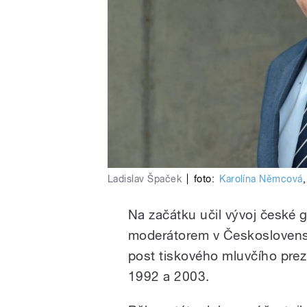
Ladislav Špaček
|
foto:
Karolína Němcová
Na začátku učil vývoj české g
moderátorem v Československ
post tiskového mluvčího prez
1992 a 2003.