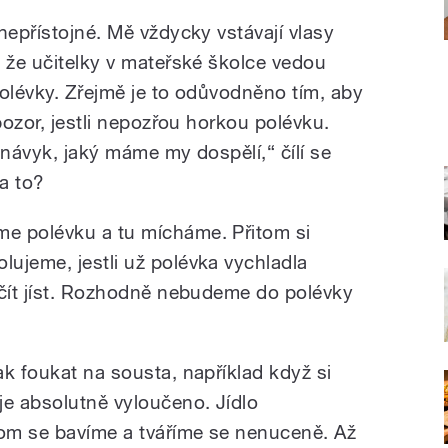
nepřístojné. Mě vždycky vstávají vlasy
, že učitelky v mateřské školce vedou
polévky. Zřejmě je to odůvodněno tím, aby
pozor, jestli nepozřou horkou polévku.
 návyk, jaký máme my dospělí,“ čílí se
a to?
e polévku a tu mícháme. Přitom si
ujeme, jestli už polévka vychladla
ačít jíst. Rozhodně nebudeme do polévky
k foukat na sousta, například když si
je absolutně vyloučeno. Jídlo
om se bavíme a tváříme se nenuceně. Až