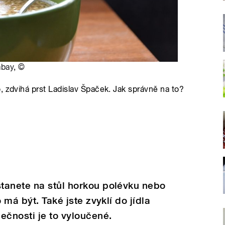
abay
,
©
, zdvihá prst Ladislav Špaček. Jak správně na to?
tanete na stůl horkou polévku nebo
 má být. Také jste zvyklí do jídla
ečnosti je to vyloučené.