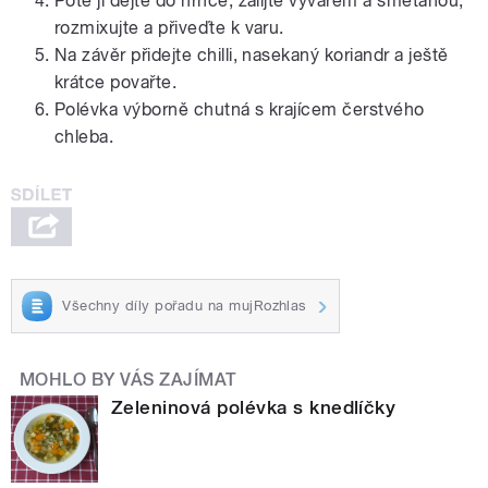
Poté ji dejte do hrnce, zalijte vývarem a smetanou,
rozmixujte a přiveďte k varu.
Na závěr přidejte chilli, nasekaný koriandr a ještě
krátce povařte.
Polévka výborně chutná s krajícem čerstvého
chleba.
Všechny díly pořadu na mujRozhlas
MOHLO BY VÁS ZAJÍMAT
Zeleninová polévka s knedlíčky