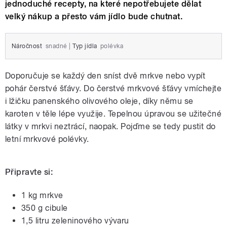
jednoduché recepty, na které nepotřebujete dělat
velký nákup a přesto vám jídlo bude chutnat.
Náročnost
snadné
|
Typ jídla
polévka
Doporučuje se každý den sníst dvě mrkve nebo vypít
pohár čerstvé šťávy. Do čerstvé mrkvové šťávy vmíchejte
i lžičku panenského olivového oleje, díky němu se
karoten v těle lépe využije. Tepelnou úpravou se užitečné
látky v mrkvi neztrácí, naopak. Pojďme se tedy pustit do
letní mrkvové polévky.
Připravte si:
1 kg mrkve
350 g cibule
1,5 litru zeleninového vývaru