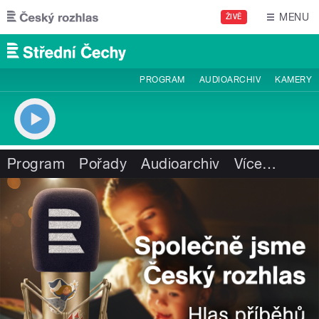
Přejít k hlavnímu obsahu
MENU
ŽIVĚ
PROGRAM
AUDIOARCHIV
KAMERY
Program
Pořady
Audioarchiv
Více
…