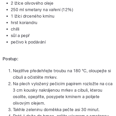
2 lžíce olivového oleje
250 ml smetany na vaření (12%)
1 lžíci drceného kmínu
hrst koriandru
chilli
sůl a pepř
pečivo k podávání
Postup:
Nejdříve předehřejte troubu na 180 °C, oloupejte si
cibuli a očistěte mrkev.
Na plech vyložený pečicím papírem rozložte na cca
3 cm kousky nakrájenou mrkev a cibuli, kterou
osolíte, opepříte, posypete kmínem a polijete
olivovým olejem.
Takhle zeleninu doměkka pečte asi 30 minut.