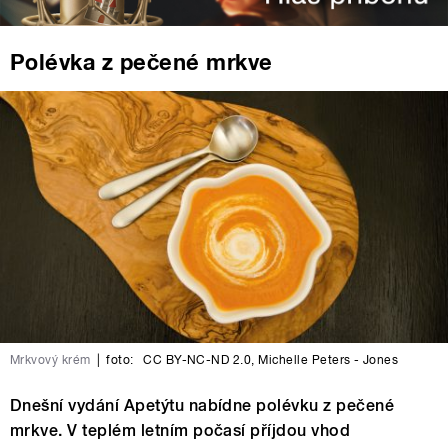
Polévka z pečené mrkve
Mrkvový krém
|
foto:
CC BY-NC-ND 2.0
,
Michelle Peters - Jones
Dnešní vydání Apetýtu nabídne polévku z pečené
mrkve. V teplém letním počasí příjdou vhod