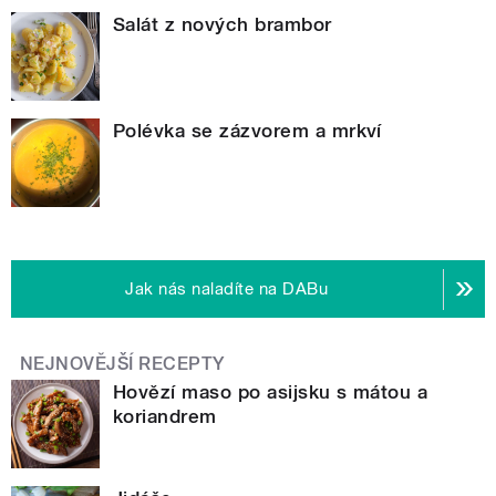
Salát z nových brambor
Polévka se zázvorem a mrkví
Jak nás naladíte na DABu
NEJNOVĚJŠÍ RECEPTY
Hovězí maso po asijsku s mátou a
koriandrem