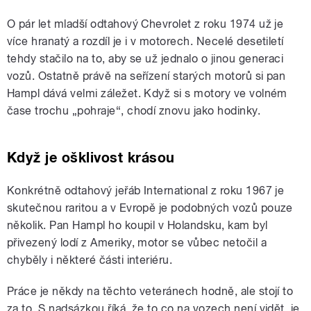
O pár let mladší odtahový Chevrolet z roku 1974 už je
více hranatý a rozdíl je i v motorech. Necelé desetiletí
tehdy stačilo na to, aby se už jednalo o jinou generaci
vozů. Ostatně právě na seřízení starých motorů si pan
Hampl dává velmi záležet. Když si s motory ve volném
čase trochu „pohraje“, chodí znovu jako hodinky.
Když je ošklivost krásou
Konkrétně odtahový jeřáb International z roku 1967 je
skutečnou raritou a v Evropě je podobných vozů pouze
několik. Pan Hampl ho koupil v Holandsku, kam byl
přivezený lodí z Ameriky, motor se vůbec netočil a
chyběly i některé části interiéru.
Práce je někdy na těchto veteránech hodně, ale stojí to
za to. S nadsázkou říká, že to co na vozech není vidět, je