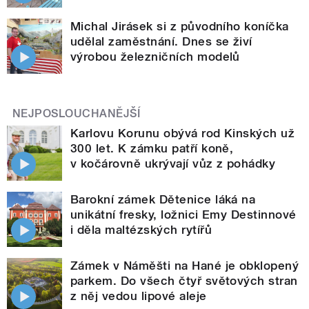
Michal Jirásek si z původního koníčka
udělal zaměstnání. Dnes se živí
výrobou železničních modelů
NEJPOSLOUCHANĚJŠÍ
Karlovu Korunu obývá rod Kinských už
300 let. K zámku patří koně,
v kočárovně ukrývají vůz z pohádky
Barokní zámek Dětenice láká na
unikátní fresky, ložnici Emy Destinnové
i děla maltézských rytířů
Zámek v Náměšti na Hané je obklopený
parkem. Do všech čtyř světových stran
z něj vedou lipové aleje