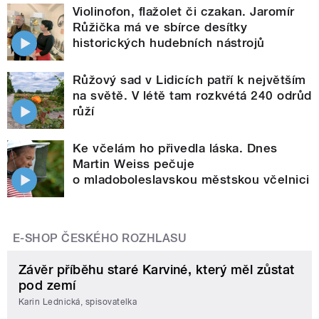
Violinofon, flažolet či czakan. Jaromír
Růžička má ve sbírce desítky
historických hudebních nástrojů
Růžový sad v Lidicích patří k největším
na světě. V létě tam rozkvétá 240 odrůd
růží
Ke včelám ho přivedla láska. Dnes
Martin Weiss pečuje
o mladoboleslavskou městskou včelnici
E-SHOP ČESKÉHO ROZHLASU
Závěr příběhu staré Karviné, který měl zůstat
pod zemí
Karin Lednická, spisovatelka