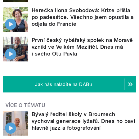
Herečka Ilona Svobodová: Krize přišla
po padesátce. Všechno jsem opustila a
odjela do Francie
První český rybářský spolek na Moravě
vznikl ve Velkém Meziříčí. Dnes má
i svého Otu Pavla
Jak nás naladíte na DABu
VÍCE O TÉMATU
Bývalý ředitel školy v Broumech
vychoval generace lyžařů. Dnes ho baví
hlavně jazz a fotografování