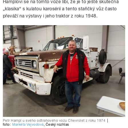
Hamplovi se na tomto voze líbí, že je to ještě skutečná
„klasika“ s kulatou karosérií a tento stařičký vůz často
převáží na výstavy i jeho traktor z roku 1948.
Petr Hampl u svého odtrahového vozu Chevrolet z roku 1974
|
foto:
Markéta Vejvodová
,
Český rozhlas