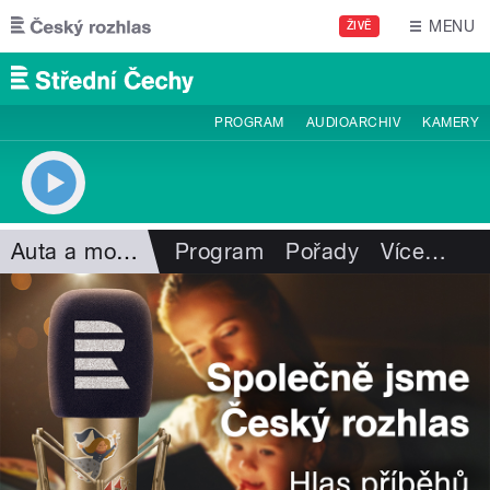
Přejít k hlavnímu obsahu
MENU
ŽIVĚ
PROGRAM
AUDIOARCHIV
KAMERY
Auta a motorismus
Program
Pořady
Více
…