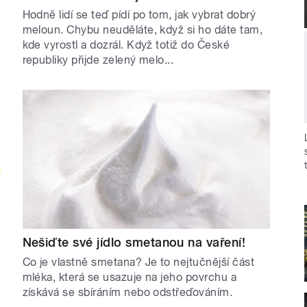
Hodně lidí se teď pídí po tom, jak vybrat dobrý
meloun. Chybu neuděláte, když si ho dáte tam,
kde vyrostl a dozrál. Když totiž do České
republiky přijde zelený melo...
Nešiďte své jídlo smetanou na vaření!
Co je vlastně smetana? Je to nejtučnější část
.
mléka, která se usazuje na jeho povrchu a
získává se sbíráním nebo odstřeďováním.