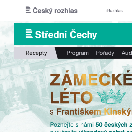
Přejít k hlavnímu obsahu
iRozhlas
Recepty
Program
Pořady
Aud