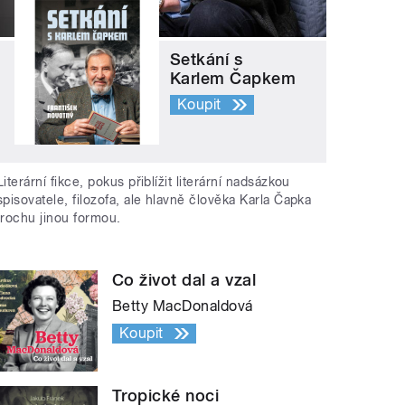
Setkání s
Karlem Čapkem
Koupit
Literární fikce, pokus přiblížit literární nadsázkou
spisovatele, filozofa, ale hlavně člověka Karla Čapka
trochu jinou formou.
Co život dal a vzal
Betty MacDonaldová
Koupit
Tropické noci