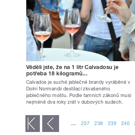
Věděli jste, že na 1 litr Calvadosu je
potřeba 18 kilogramů...
Calvados je suché jablečné brandy vyráběné v
Dolní Normandii destilací zkvašeného
jablečného moštu. Podle tamních zákonů musí
nejméně dva roky zrát v dubových sudech.
STRÁNKY
…
237
238
239
240
« první
‹ předchozí