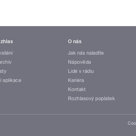
zhlas
O nás
ysílání
Jak nás naladíte
rchiv
Nápověda
sty
Lidé v rádiu
í aplikace
Kariéra
Kontakt
Rozhlasový poplatek
Coo