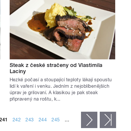
Steak z české stračeny od Vlastimila
Laciny
Hezké počasí a stoupající teploty lákají spoustu
lidí k vaření i venku. Jedním z nejoblíbenějších
úprav je grilovaní. A klasikou je pak steak
připravený na roštu, k...
241
242
243
244
245
…
následující ›
posled