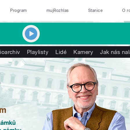
Program
mujRozhlas
Stanice
O r
ioarchiv
Playlisty
Lidé
Kamery
Jak nás nal