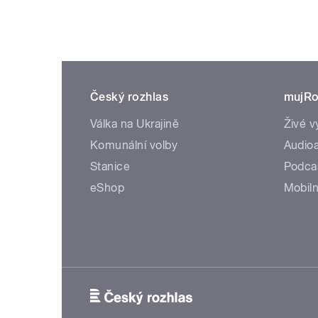
Český rozhlas
mujRo
Válka na Ukrajině
Živé v
Komunální volby
Audioa
Stanice
Podca
eShop
Mobiln