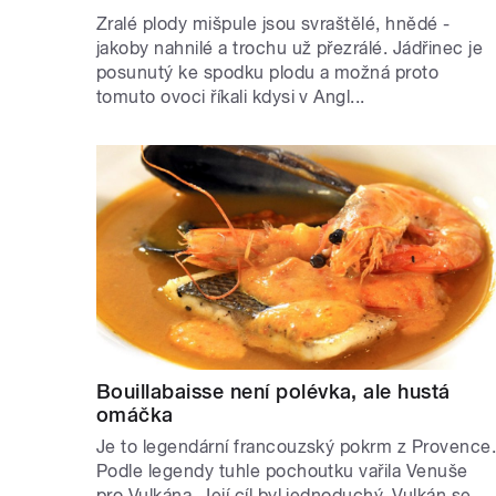
Zralé plody mišpule jsou svraštělé, hnědé -
jakoby nahnilé a trochu už přezrálé. Jádřinec je
posunutý ke spodku plodu a možná proto
tomuto ovoci říkali kdysi v Angl...
Bouillabaisse není polévka, ale hustá
omáčka
Je to legendární francouzský pokrm z Provence
Podle legendy tuhle pochoutku vařila Venuše
pro Vulkána. Její cíl byl jednoduchý. Vulkán se