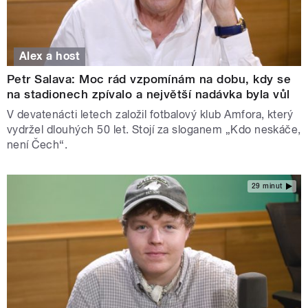
Alex a host
Petr Salava: Moc rád vzpomínám na dobu, kdy se
na stadionech zpívalo a největší nadávka byla vůl
V devatenácti letech založil fotbalový klub Amfora, který
vydržel dlouhých 50 let. Stojí za sloganem „Kdo neskáče,
není Čech“.
29 minut