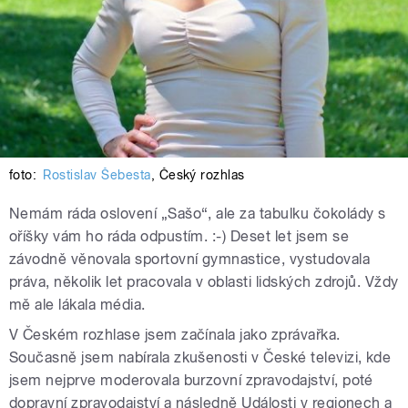
foto:
Rostislav Šebesta
,
Český rozhlas
Nemám ráda oslovení „Sašo“, ale za tabulku čokolády s
oříšky vám ho ráda odpustím. :-) Deset let jsem se
závodně věnovala sportovní gymnastice, vystudovala
práva, několik let pracovala v oblasti lidských zdrojů. Vždy
mě ale lákala média.
V Českém rozhlase jsem začínala jako zprávařka.
Současně jsem nabírala zkušenosti v České televizi, kde
jsem nejprve moderovala burzovní zpravodajství, poté
dopravní zpravodajství a následně Události v regionech a