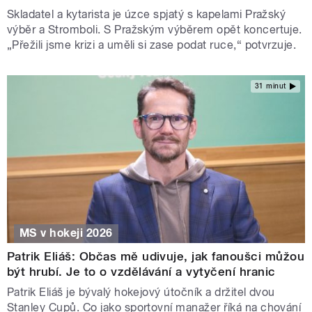
Skladatel a kytarista je úzce spjatý s kapelami Pražský
výběr a Stromboli. S Pražským výběrem opět koncertuje.
„Přežili jsme krizi a uměli si zase podat ruce,“ potvrzuje.
31 minut
MS v hokeji 2026
Patrik Eliáš: Občas mě udivuje, jak fanoušci můžou
být hrubí. Je to o vzdělávání a vytyčení hranic
Patrik Eliáš je bývalý hokejový útočník a držitel dvou
Stanley Cupů. Co jako sportovní manažer říká na chování