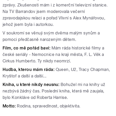
zprávy. Zkušenosti mám i z komerční televizní stanice.
Na TV Barrandov jsem moderovala večerní
zpravodajskou relaci a pořad Vlivní s Alex Mynářovou,
jehož jsem byla i autorkou.
V soukromí se věnuji svým dvěma malým synům a
pomoci předčasně narozeným dětem.
Film, co mě pořád baví:
Mám ráda historické filmy a
české seriály - Nemocnice na kraji města, F. L. Věk a
Cirkus Humberto. Ty nikdy neomrzí.
Hudba, kterou mám ráda:
Queen, U2, Tracy Chapman,
Kryštof a další a další...
Kniha, u které nikdy neusnu:
Bohužel mi na knihy už
nezbývá žádný čas. Poslední kniha, která mě zaujala,
bylo Konkláve od Roberta Harrise.
Motto:
Rodina, spravedlnost, objektivita.