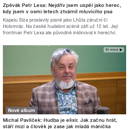
Zpěvák Petr Lexa: Nejdřív jsem uspěl jako herec,
kdy jsem v osmi letech ztvárnil mluvícího psa
Kapelu Slza proslavily písně jako Lhůta záruční či
Holomráz. Na české hudební scéně září už 12 let. Její
frontman Petr Lexa ale původně inklinoval k herectví.
30 minut
Nové album
Michal Pavlíček: Hudba je elixír. Jak začnu hrát,
stáří mizí a člověk je zase jak mladá mánička