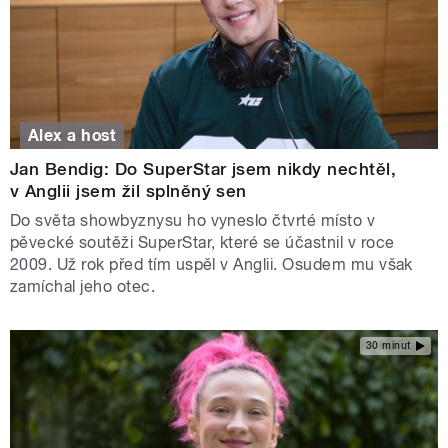
Alex a host
Jan Bendig: Do SuperStar jsem nikdy nechtěl,
v Anglii jsem žil splněný sen
Do světa showbyznysu ho vyneslo čtvrté místo v
pěvecké soutěži SuperStar, které se účastnil v roce
2009. Už rok před tím uspěl v Anglii. Osudem mu však
zamíchal jeho otec.
30 minut