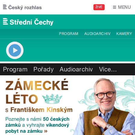
Přejít k hlavnímu obsahu
MENU
ŽIVĚ
PROGRAM
AUDIOARCHIV
KAMERY
Program
Pořady
Audioarchiv
Více
…