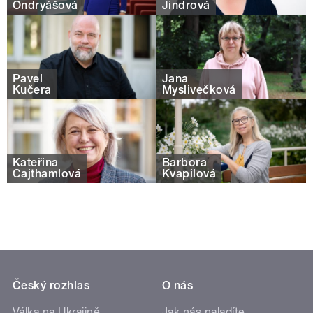
Ondryášová
Jindrová
Pavel
Jana
Kučera
Myslivečková
Kateřina
Barbora
Cajthamlová
Kvapilová
Český rozhlas
O nás
Válka na Ukrajině
Jak nás naladíte