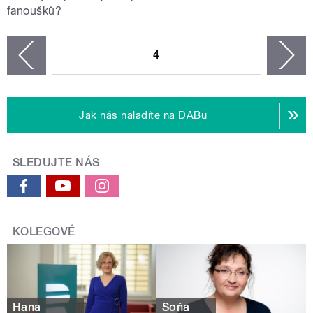
fanoušků?
STRÁNKY
4
n
zí
Jak nás naladíte na DABu
SLEDUJTE NÁS
KOLEGOVÉ
Hana
Soňa