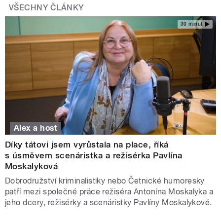
VŠECHNY ČLÁNKY
30 minut
Alex a host
Díky tátovi jsem vyrůstala na place, říká
s úsměvem scenáristka a režisérka Pavlína
Moskalyková
Dobrodružství kriminalistiky nebo Četnické humoresky
patří mezi společné práce režiséra Antonína Moskalyka a
jeho dcery, režisérky a scenáristky Pavlíny Moskalykové.