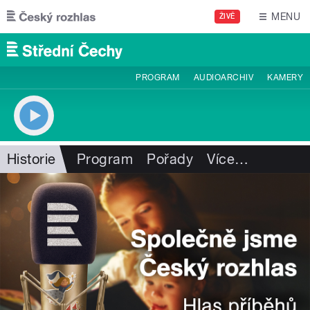
Přejít k hlavnímu obsahu
MENU
ŽIVĚ
PROGRAM
AUDIOARCHIV
KAMERY
Historie
Program
Pořady
Více
…