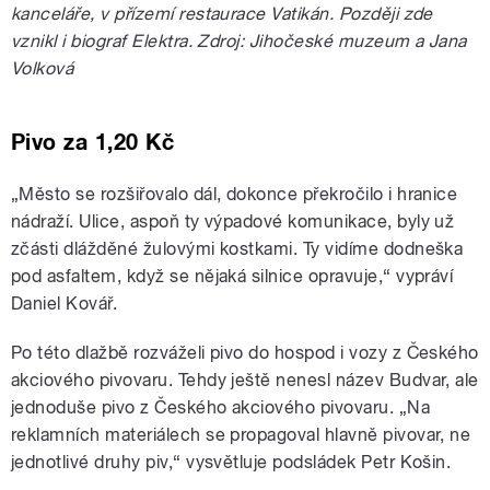
kanceláře, v přízemí restaurace Vatikán. Později zde
vznikl i biograf Elektra
. Zdroj: Jihočeské muzeum a Jana
Volková
Pivo za 1,20 Kč
„Město se rozšiřovalo dál, dokonce překročilo i hranice
nádraží. Ulice, aspoň ty výpadové komunikace, byly už
zčásti dlážděné žulovými kostkami. Ty vidíme dodneška
pod asfaltem, když se nějaká silnice opravuje,“ vypráví
Daniel Kovář.
Po této dlažbě rozváželi pivo do hospod i vozy z Českého
akciového pivovaru. Tehdy ještě nenesl název Budvar, ale
jednoduše pivo z Českého akciového pivovaru. „Na
reklamních materiálech se propagoval hlavně pivovar, ne
jednotlivé druhy piv,“ vysvětluje podsládek Petr Košin.