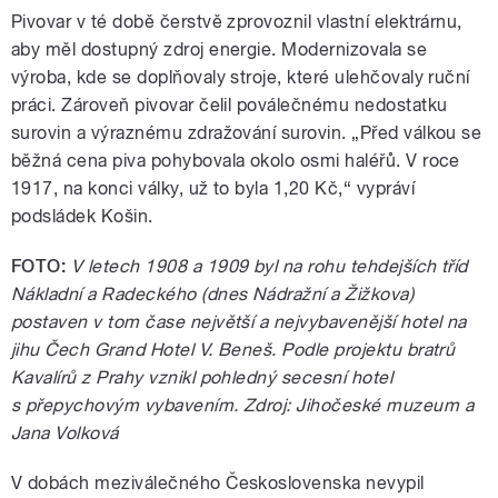
Pivovar v té době čerstvě zprovoznil vlastní elektrárnu,
aby měl dostupný zdroj energie. Modernizovala se
výroba, kde se doplňovaly stroje, které ulehčovaly ruční
práci. Zároveň pivovar čelil poválečnému nedostatku
surovin a výraznému zdražování surovin. „Před válkou se
běžná cena piva pohybovala okolo osmi haléřů. V roce
1917, na konci války, už to byla 1,20 Kč,“ vypráví
podsládek Košin.
FOTO:
V letech 1908 a 1909 byl na rohu tehdejších tříd
Nákladní a Radeckého (dnes Nádražní a Žižkova)
postaven v tom čase největší a nejvybavenější hotel na
jihu Čech Grand Hotel V. Beneš. Podle projektu bratrů
Kavalírů z Prahy vznikl pohledný secesní hotel
s přepychovým vybavením. Zdroj: Jihočeské muzeum a
Jana Volková
V dobách meziválečného Československa nevypil