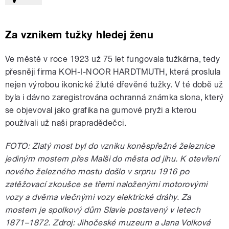
Za vznikem tužky hledej ženu
Ve městě v roce 1923 už 75 let fungovala tužkárna, tedy
přesněji firma KOH-I-NOOR HARDTMUTH, která proslula
nejen výrobou ikonické žluté dřevěné tužky. V té době už
byla i dávno zaregistrována ochranná známka slona, který
se objevoval jako grafika na gumové pryži a kterou
používali už naši prapradědečci.
FOTO: Zlatý most byl do vzniku koněspřežné železnice
jediným mostem přes Malši do města od jihu. K otevření
nového železného mostu došlo v srpnu 1916 po
zatěžovací zkoušce se třemi naloženými motorovými
vozy a dvěma vlečnými vozy elektrické dráhy. Za
mostem je spolkový dům Slavie postavený v letech
1871–1872. Zdroj: Jihočeské muzeum a Jana Volková