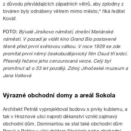
z důvodu převládajících západních větrů, aby zplodiny z
továren byly odnášeny větrem mimo město,“ říká ředitel
Kovář.
FOTO:
Bývalé Jirsíkovo náměstí, dnešní Mariánské
náměstí. V pozadí je vidět kino Grand Bio postavené
těsně před první světovou válkou. V roce 1929 se zde
promítal první němý českobudějovický film Osud tří srdcí.
Přesněji řečeno jeho cenzurovaná verze. Celý byl
promítnut až o 33 let později. Zdroj: Jihočeské muzeum a
Jana Volková
Výrazné obchodní domy a areál Sokola
Architekt Petráš vyprojektoval budovu s prvky kubismu, a
tak v Hroznové ulici naproti děkanství vznikl zajímavý
obchodní dům. Dominantou se stal také obchodní dům