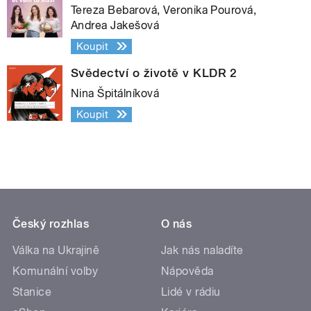
Tereza Bebarová, Veronika Pourová,
Andrea Jakešová
Koupit
Svědectví o životě v KLDR 2
Nina Špitálníková
Koupit
Český rozhlas
O nás
Válka na Ukrajině
Jak nás naladíte
Komunální volby
Nápověda
Stanice
Lidé v rádiu