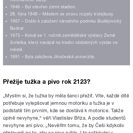
1946 – Byl otevřen zimní stadion.
28. října 1948 – Městem se znovu rozjely trolejbusy.
1967 – Došlo k založení národního podniku Budějovický
Budvar.
1973 – Konal se 1. ročník zemědělské výstavy Země
živitelka, který navázal na tradici obdobných výstav ve
městě.
1991 – Byla založena Jihočeská univerzita.
Přežije tužka a pivo rok 2123?
„Myslím si, že tužka by měla šanci přežít. Víte, každé dítě
potřebuje vylepšovat jemnou motoriku a tužka je v
podstatě tím prvním, kde se dostává k motorice. Takže
úplně nevyhyne,“ věří Vlastislav Bříza. A podle studentů
nevyhyne ani pivo. „Nevěřím tomu, že by Češi kdykoliv
přistoupili na to, aby se pivo rušilo. I to setkávání v