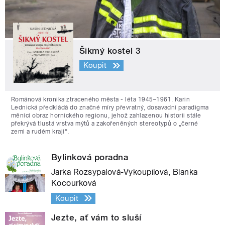
Šikmý kostel 3
Koupit
Románová kronika ztraceného města - léta 1945–1961. Karin
Lednická předkládá do značné míry převratný, dosavadní paradigma
měnící obraz hornického regionu, jehož zahlazenou historii stále
překrývá tlustá vrstva mýtů a zakořeněných stereotypů o „černé
zemi a rudém kraji“.
Bylinková poradna
Jarka Rozsypalová-Vykoupilová, Blanka
Kocourková
Koupit
Jezte, ať vám to sluší