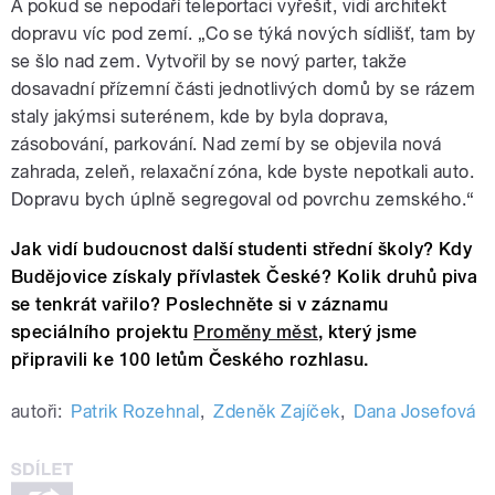
A pokud se nepodaří teleportaci vyřešit, vidí architekt
dopravu víc pod zemí. „Co se týká nových sídlišť, tam by
se šlo nad zem. Vytvořil by se nový parter, takže
dosavadní přízemní části jednotlivých domů by se rázem
staly jakýmsi suterénem, kde by byla doprava,
zásobování, parkování. Nad zemí by se objevila nová
zahrada, zeleň, relaxační zóna, kde byste nepotkali auto.
Dopravu bych úplně segregoval od povrchu zemského.“
Jak vidí budoucnost další studenti střední školy? Kdy
Budějovice získaly přívlastek České? Kolik druhů piva
se tenkrát vařilo? Poslechněte si v záznamu
speciálního projektu
Proměny měst
, který jsme
připravili ke 100 letům Českého rozhlasu.
autoři:
Patrik Rozehnal
,
Zdeněk Zajíček
,
Dana Josefová