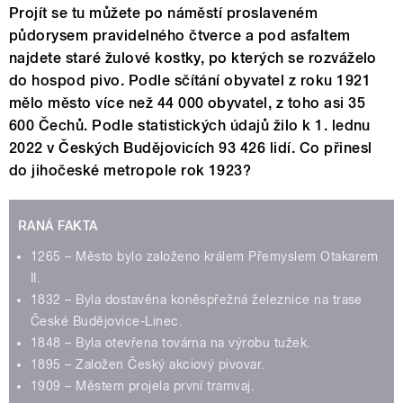
Projít se tu můžete po náměstí proslaveném
půdorysem pravidelného čtverce a pod asfaltem
najdete staré žulové kostky, po kterých se rozváželo
do hospod pivo. Podle sčítání obyvatel z roku 1921
mělo město více než 44 000 obyvatel, z toho asi 35
600 Čechů. Podle statistických údajů žilo k 1. lednu
2022 v Českých Budějovicích 93 426 lidí. Co přinesl
do jihočeské metropole rok 1923?
RANÁ FAKTA
1265 – Město bylo založeno králem Přemyslem Otakarem
II.
1832 – Byla dostavěna koněspřežná železnice na trase
České Budějovice-Linec.
1848 – Byla otevřena továrna na výrobu tužek.
1895 – Založen Český akciový pivovar.
1909 – Městem projela první tramvaj.