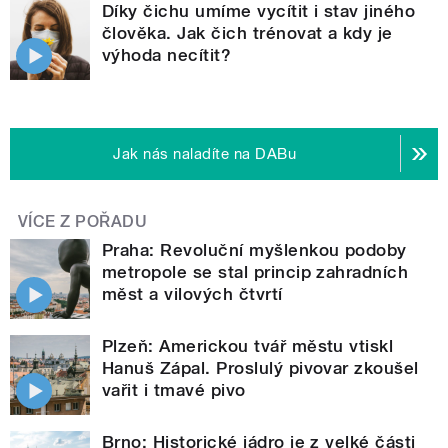
Díky čichu umíme vycítit i stav jiného
člověka. Jak čich trénovat a kdy je
výhoda necítit?
Jak nás naladíte na DABu
VÍCE Z POŘADU
Praha: Revoluční myšlenkou podoby
metropole se stal princip zahradních
měst a vilových čtvrtí
Plzeň: Americkou tvář městu vtiskl
Hanuš Zápal. Proslulý pivovar zkoušel
vařit i tmavé pivo
Brno: Historické jádro je z velké části