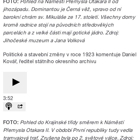
FOTO:
Pohled na Náměstí Přemysla Otakara II od
jihozápadu. Dominantou je Černá věž, vpravo od ní
barokní chrám sv. Mikuláše ze 17. století. Všechny domy
kromě radnice stojí na původních středověkých
parcelách a z velké části mají gotické jádro. Zdroj:
Jihočeské muzeum a Jana Volková
Politické a stavební změny v roce 1923 komentuje Daniel
Kovář, ředitel státního okresního archivu
3:52
FOTO:
Pohled do Krajinské třídy směrem k Náměstí
Přemysla Otakara II. V období První republiky tudy vedla
tramvajová trať. Zrušena byla po 2. světové válce. Zdroj: