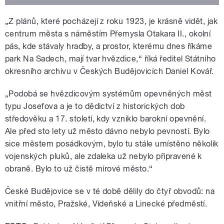
„Z plánů, které pocházejí z roku 1923, je krásně vidět, jak
centrum města s náměstím Přemysla Otakara II., okolní
pás, kde stávaly hradby, a prostor, kterému dnes říkáme
park Na Sadech, mají tvar hvězdice,“ říká ředitel Státního
okresního archivu v Českých Budějovicích Daniel Kovář.
„Podobá se hvězdicovým systémům opevněných měst
typu Josefova a je to dědictví z historických dob
středověku a 17. století, kdy vzniklo barokní opevnění.
Ale před sto lety už město dávno nebylo pevností. Bylo
sice městem posádkovým, bylo tu stále umístěno několik
vojenských pluků, ale zdaleka už nebylo připravené k
obraně. Bylo to už čistě mírové město.“
České Budějovice se v té době dělily do čtyř obvodů: na
vnitřní město, Pražské, Vídeňské a Linecké předměstí.