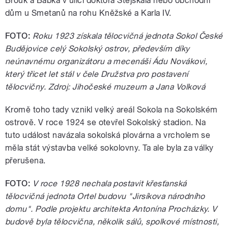
Brouk a Babka v ulici doktora Stejskala nebo obchodní
dům u Smetanů na rohu Kněžské a Karla IV.
FOTO:
Roku 1923 získala tělocvičná jednota Sokol České
Budějovice celý Sokolský ostrov, především díky
neúnavnému organizátoru a mecenáši Ádu Novákovi,
který třicet let stál v čele Družstva pro postavení
tělocvičny
. Zdroj: Jihočeské muzeum a Jana Volková
Kromě toho tady vznikl velký areál Sokola na Sokolském
ostrově. V roce 1924 se otevřel Sokolský stadion. Na
tuto událost navázala sokolská plovárna a vrcholem se
měla stát výstavba velké sokolovny. Ta ale byla za války
přerušena.
FOTO:
V roce 1928 nechala postavit křesťanská
tělocvičná jednota Ortel budovu "Jirsíkova národního
domu". Podle projektu architekta Antonína Procházky. V
budově byla tělocvična, několik sálů, spolkové místnosti,