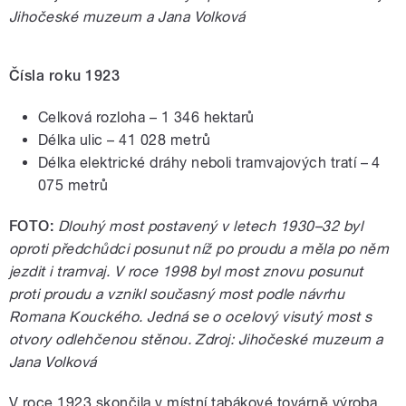
Jihočeské muzeum a Jana Volková
Čísla roku 1923
Celková rozloha – 1 346 hektarů
Délka ulic – 41 028 metrů
Délka elektrické dráhy neboli tramvajových tratí – 4
075 metrů
FOTO:
Dlouhý most postavený v letech 1930–32 byl
oproti předchůdci posunut níž po proudu a měla po něm
jezdit i tramvaj. V roce 1998 byl most znovu posunut
proti proudu a vznikl současný most podle návrhu
Romana Kouckého. Jedná se o ocelový visutý most s
otvory odlehčenou stěnou. Zdroj: Jihočeské muzeum a
Jana Volková
V roce 1923 skončila v místní tabákové továrně výroba