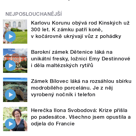
NEJPOSLOUCHANĚJŠÍ
Karlovu Korunu obývá rod Kinských už
300 let. K zámku patří koně,
v kočárovně ukrývají vůz z pohádky
Barokní zámek Dětenice láká na
unikátní fresky, ložnici Emy Destinnové
i děla maltézských rytířů
Zámek Bílovec láká na rozsáhlou sbírku
modrobílého porcelánu. Je z něj
vyrobený nočník i telefon
Herečka Ilona Svobodová: Krize přišla
po padesátce. Všechno jsem opustila a
odjela do Francie