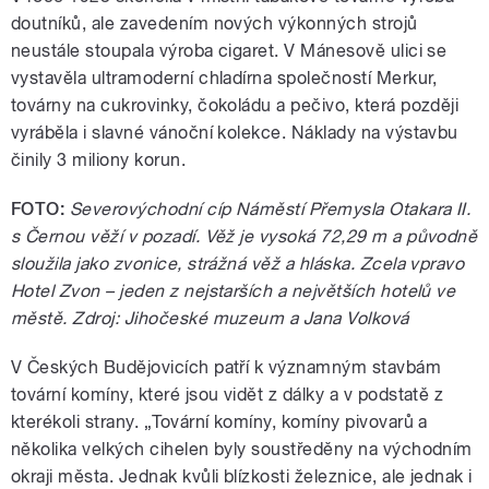
doutníků, ale zavedením nových výkonných strojů
neustále stoupala výroba cigaret. V Mánesově ulici se
vystavěla ultramoderní chladírna společností Merkur,
továrny na cukrovinky, čokoládu a pečivo, která později
vyráběla i slavné vánoční kolekce. Náklady na výstavbu
činily 3 miliony korun.
FOTO:
Severovýchodní cíp Náměstí Přemysla Otakara II.
s Černou věží v pozadí. Věž je vysoká 72,29 m a původně
sloužila jako zvonice, strážná věž a hláska. Zcela vpravo
Hotel Zvon – jeden z nejstarších a největších hotelů ve
městě. Zdroj: Jihočeské muzeum a Jana Volková
V Českých Budějovicích patří k významným stavbám
tovární komíny, které jsou vidět z dálky a v podstatě z
kterékoli strany. „Tovární komíny, komíny pivovarů a
několika velkých cihelen byly soustředěny na východním
okraji města. Jednak kvůli blízkosti železnice, ale jednak i