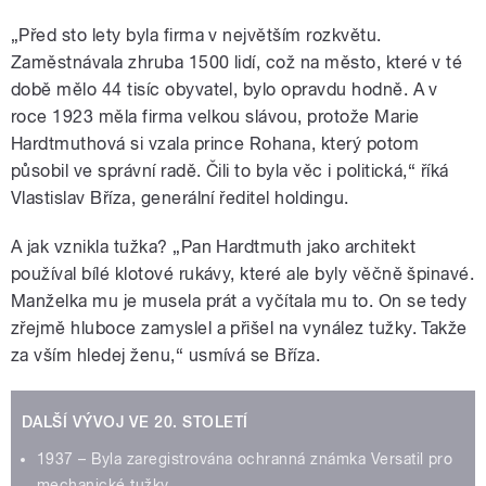
„Před sto lety byla firma v největším rozkvětu.
Zaměstnávala zhruba 1500 lidí, což na město, které v té
době mělo 44 tisíc obyvatel, bylo opravdu hodně. A v
roce 1923 měla firma velkou slávou, protože Marie
Hardtmuthová si vzala prince Rohana, který potom
působil ve správní radě. Čili to byla věc i politická,“ říká
Vlastislav Bříza, generální ředitel holdingu.
A jak vznikla tužka? „Pan Hardtmuth jako architekt
používal bílé klotové rukávy, které ale byly věčně špinavé.
Manželka mu je musela prát a vyčítala mu to. On se tedy
zřejmě hluboce zamyslel a přišel na vynález tužky. Takže
za vším hledej ženu,“ usmívá se Bříza.
DALŠÍ VÝVOJ VE 20. STOLETÍ
1937 – Byla zaregistrována ochranná známka Versatil pro
mechanické tužky.