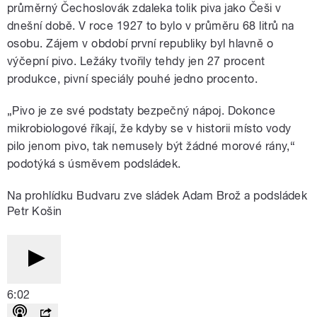
průměrný Čechoslovák zdaleka tolik piva jako Češi v
dnešní době. V roce 1927 to bylo v průměru 68 litrů na
osobu. Zájem v období první republiky byl hlavně o
výčepní pivo. Ležáky tvořily tehdy jen 27 procent
produkce, pivní speciály pouhé jedno procento.
„Pivo je ze své podstaty bezpečný nápoj. Dokonce
mikrobiologové říkají, že kdyby se v historii místo vody
pilo jenom pivo, tak nemusely být žádné morové rány,“
podotýká s úsměvem podsládek.
Na prohlídku Budvaru zve sládek Adam Brož a podsládek
Petr Košin
6:02