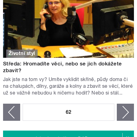
Životní styl
Středa: Hromadíte věci, nebo se jich dokážete
zbavit?
Jak jste na tom vy? Umíte vyklidit skříně, půdy doma či
na chalupách, dílny, garáže a kolny a zbavit se věcí, které
už se vážně nebudou k ničemu hodit? Nebo si stál...
STRÁNKY
62
n
zí