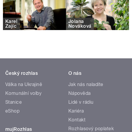
Karel
Jolana
Zajíc
Nováková
Český rozhlas
O nás
Válka na Ukrajině
Jak nás naladíte
Komunální volby
Nápověda
Stanice
Lidé v rádiu
eShop
Kariéra
Kontakt
Rozhlasový poplatek
mujRozhlas