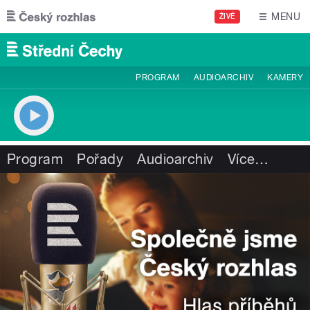
Přejít k hlavnímu obsahu
MENU
ŽIVĚ
PROGRAM
AUDIOARCHIV
KAMERY
Program
Pořady
Audioarchiv
Více
…