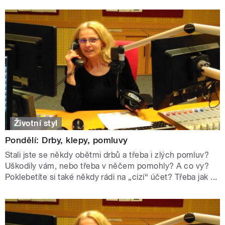
Životní styl
Pondělí: Drby, klepy, pomluvy
Stali jste se někdy obětmi drbů a třeba i zlých pomluv?
Uškodily vám, nebo třeba v něčem pomohly? A co vy?
Poklebetíte si také někdy rádi na „cizí“ účet? Třeba jak ...