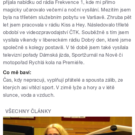
přijala nabídku od rádia Frekvence 1, kde mi přímo
magicky učarovalo večerní a noční vysílání. Mezitím jsem
byla na tříletém služebním pobytu ve Varšavě. Zhruba pět
let jsem pracovala v rádiu Kiss a Hey. Následovalo tříleté
období ve videozpravodajství ČTK. Souběžně s tím jsem
vysílala víkendy v libereckém rádiu Dobrý den, které jsme
společně s kolegy postavili. V té době jsem také vysílala
televizní pořady Dámská jízda, Sportžurnál na Nově či
motopořad Rychlá kola na Premiéře.
Co mě baví:
Čas, kdy nepracuji, vyplňují přátelé a spousta zálib, ze
kterých asi vítězí sport. V zimě lyže a hory a v létě
slunce, voda a vzduch.
VŠECHNY ČLÁNKY