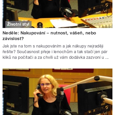
Životní styl
Neděle: Nakupování – nutnost, vášeň, nebo
závislost?
Jak jste na tom s nakupováním a jak nákupy nejraději
řešíte? Současnost přeje i lenochům a tak stačí jen pár
kliků na počítači a za chvíli už vám dodávka zazvoní u ...