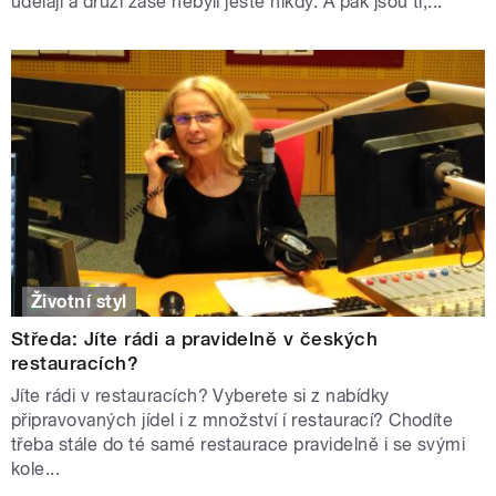
udělají a druzí zase nebyli ještě nikdy. A pak jsou ti,...
Životní styl
Středa: Jíte rádi a pravidelně v českých
restauracích?
Jíte rádi v restauracích? Vyberete si z nabídky
připravovaných jídel i z množství í restaurací? Chodíte
třeba stále do té samé restaurace pravidelně i se svými
kole...