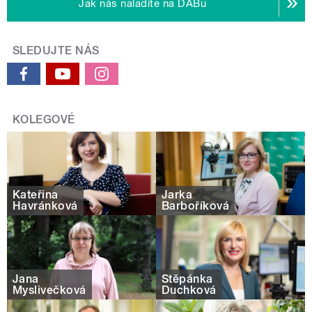
Jak nás naladíte na DABu
SLEDUJTE NÁS
KOLEGOVÉ
Kateřina
Jarka
Havránková
Barboříková
Jana
Štěpánka
Myslivečková
Duchková