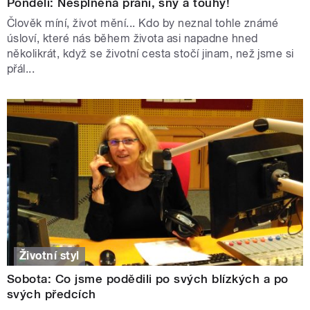
Pondělí: Nesplněná přání, sny a touhy!
Člověk míní, život mění... Kdo by neznal tohle známé
úsloví, které nás během života asi napadne hned
několikrát, když se životní cesta stočí jinam, než jsme si
přál...
Životní styl
Sobota: Co jsme podědili po svých blízkých a po
svých předcích