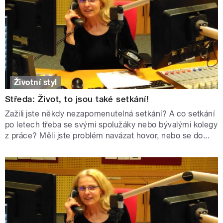
Životní styl
Středa: Život, to jsou také setkání!
Zažili jste někdy nezapomenutelná setkání? A co setkání
po letech třeba se svými spolužáky nebo bývalými kolegy
z práce? Měli jste problém navázat hovor, nebo se do...