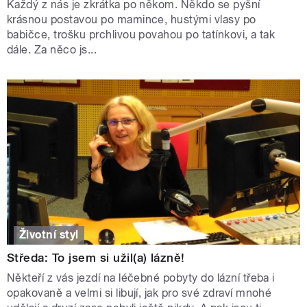
Každý z nás je zkrátka po někom. Někdo se pyšní
krásnou postavou po mamince, hustými vlasy po
babičce, trošku prchlivou povahou po tatínkovi, a tak
dále. Za něco js...
Životní styl
Středa: To jsem si užil(a) lázně!
Někteří z vás jezdí na léčebné pobyty do lázní třeba i
opakovaně a velmi si libují, jak pro své zdraví mnohé