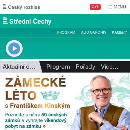
Přejít k hlavnímu obsahu
MENU
ŽIVĚ
PROGRAM
AUDIOARCHIV
KAMERY
Aktuální dění
Program
Pořady
Více
…