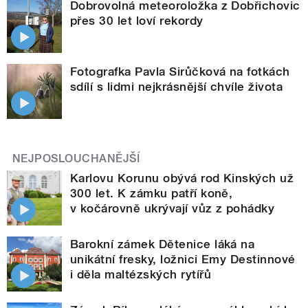
Dobrovolná meteoroložka z Dobřichovic
přes 30 let loví rekordy
Fotografka Pavla Sirůčková na fotkách
sdílí s lidmi nejkrásnější chvíle života
NEJPOSLOUCHANĚJŠÍ
Karlovu Korunu obývá rod Kinských už
300 let. K zámku patří koně,
v kočárovně ukrývají vůz z pohádky
Barokní zámek Dětenice láká na
unikátní fresky, ložnici Emy Destinnové
i děla maltézských rytířů