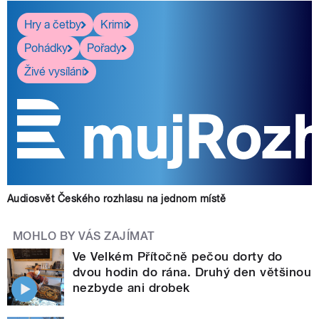
Hry a četby
Krimi
Pohádky
Pořady
Živé vysílání
Audiosvět Českého rozhlasu na jednom místě
MOHLO BY VÁS ZAJÍMAT
Ve Velkém Přítočně pečou dorty do
dvou hodin do rána. Druhý den většinou
nezbyde ani drobek