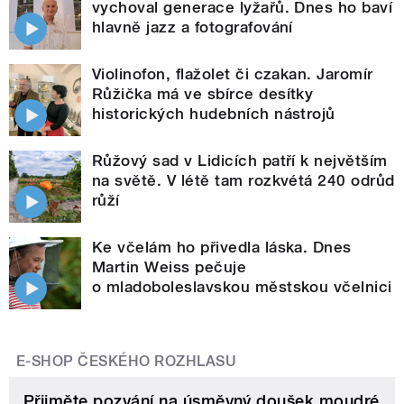
vychoval generace lyžařů. Dnes ho baví
hlavně jazz a fotografování
Violinofon, flažolet či czakan. Jaromír
Růžička má ve sbírce desítky
historických hudebních nástrojů
Růžový sad v Lidicích patří k největším
na světě. V létě tam rozkvétá 240 odrůd
růží
Ke včelám ho přivedla láska. Dnes
Martin Weiss pečuje
o mladoboleslavskou městskou včelnici
E-SHOP ČESKÉHO ROZHLASU
Přijměte pozvání na úsměvný doušek moudré