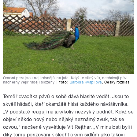
Ocasní pera jsou nejkrásnější na jaře. Když je silný vítr, nechávají pávi
nádherný vějíř raději složený
|
foto:
Barbora Kvapilová
,
Český rozhlas
Téměř dvacítka pávů o sobě dává hlasitě vědět. Jsou to
skvělí hlídači, kteří okamžitě hlásí každého návštěvníka.
„V podstatě reagují na jakýkoliv nezvyklý podnět. Když se
objeví někdo nový nebo nějaký neznámý zvuk, tak se
ozvou,“ nadšeně vysvětluje Vít Rejthar. „V minulosti byli i
díky tomu pořizováni k šlechtickým sídlům jako takoví