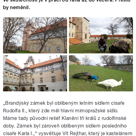
by neměnil.
„Brandýský zámek byl oblíbeným letním sídlem císaře
Rudolfa II., který zde měl hlavní mimopražské sídlo.
Máme tady původní reliéf Klanění tří králů z rudolfinské
doby. Zámek byl zároveň oblíbeným sídlem posledního
císaře Karla I.,“ vysvětluje Vít Rejthar, který je kastelánem