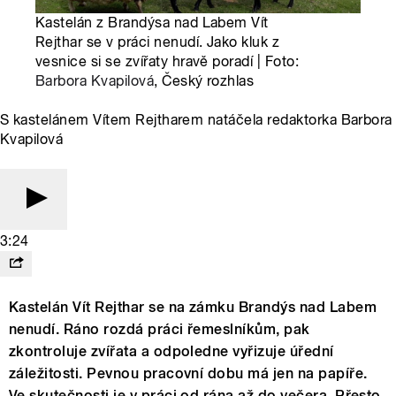
Kastelán z Brandýsa nad Labem Vít
Rejthar se v práci nenudí. Jako kluk z
vesnice si se zvířaty hravě poradí | Foto:
Barbora Kvapilová
, Český rozhlas
S kastelánem Vítem Rejtharem natáčela redaktorka Barbora
Kvapilová
3:24
Kastelán Vít Rejthar se na zámku Brandýs nad Labem
nenudí. Ráno rozdá práci řemeslníkům, pak
zkontroluje zvířata a odpoledne vyřizuje úřední
záležitosti. Pevnou pracovní dobu má jen na papíře.
Ve skutečnosti je v práci od rána až do večera. Přesto