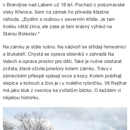
v Brandýse nad Labem už 18 let. Pochází z pošumavské
vísky Křenice. Sem na zámek ho přivedla šťastná
náhoda. „Bydlím s rodinou v severním křídle. Je tam
trošku větší zima, ale zase je tam krásný výhled na
Starou Boleslav.“
Na zámku je stále rušno. Na nádvoří se střídají řemeslníci
a štukatéři. Chystá se oprava skleníků v zahradě Na
Valech a úprava prostor pro děti. Také je nutné obstarat
zvířata, která oživila prostory kolem zámku. Trávu v
zámeckém příkopě spásají ovce a kozy. Kolem pobíhají
slepice a kohouti a živo je i u malého rybníčku. Vít Rejthar
má jako kluk z vesnice ke zvířatům blízko. O každém ví
nějakou historku.