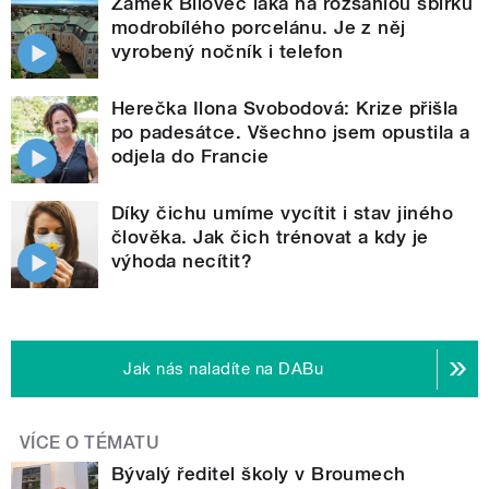
Zámek Bílovec láká na rozsáhlou sbírku
modrobílého porcelánu. Je z něj
vyrobený nočník i telefon
Herečka Ilona Svobodová: Krize přišla
po padesátce. Všechno jsem opustila a
odjela do Francie
Díky čichu umíme vycítit i stav jiného
člověka. Jak čich trénovat a kdy je
výhoda necítit?
Jak nás naladíte na DABu
VÍCE O TÉMATU
Bývalý ředitel školy v Broumech