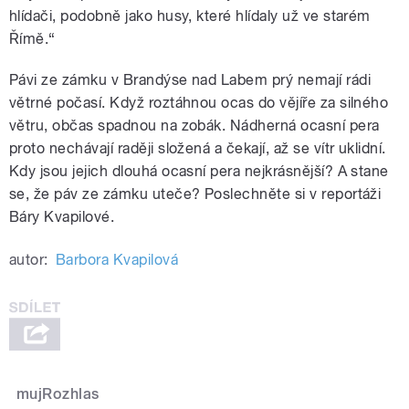
hlídači, podobně jako husy, které hlídaly už ve starém
Římě.“
Pávi ze zámku v Brandýse nad Labem prý nemají rádi
větrné počasí. Když roztáhnou ocas do vějíře za silného
větru, občas spadnou na zobák. Nádherná ocasní pera
proto nechávají raději složená a čekají, až se vítr uklidní.
Kdy jsou jejich dlouhá ocasní pera nejkrásnější? A stane
se, že páv ze zámku uteče? Poslechněte si v reportáži
Báry Kvapilové.
autor:
Barbora Kvapilová
mujRozhlas