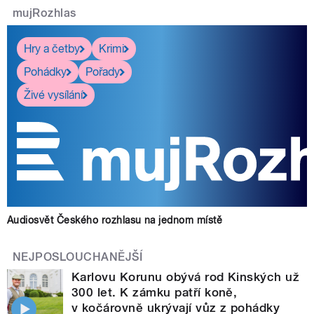
mujRozhlas
Hry a četby
Krimi
Pohádky
Pořady
Živé vysílání
Audiosvět Českého rozhlasu na jednom místě
NEJPOSLOUCHANĚJŠÍ
Karlovu Korunu obývá rod Kinských už
300 let. K zámku patří koně,
v kočárovně ukrývají vůz z pohádky