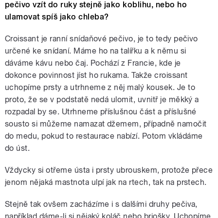
pečivo vzít do ruky stejně jako koblihu, nebo ho
ulamovat spíš jako chleba?
Croissant je ranní snídaňové pečivo, je to tedy pečivo
určené ke snídaní. Máme ho na talířku a k němu si
dáváme kávu nebo čaj. Pochází z Francie, kde je
dokonce povinnost jíst ho rukama. Takže croissant
uchopíme prsty a utrhneme z něj malý kousek. Je to
proto, že se v podstatě nedá ulomit, uvnitř je měkký a
rozpadal by se. Utrhneme příslušnou část a příslušné
sousto si můžeme namazat džemem, případně namočit
do medu, pokud to restaurace nabízí. Potom vkládáme
do úst.
Vždycky si otřeme ústa i prsty ubrouskem, protože přece
jenom nějaká mastnota ulpí jak na rtech, tak na prstech.
Stejně tak ovšem zacházíme i s dalšími druhy pečiva,
například dáme-li si nějaký koláč nebo briošky. Uchopíme