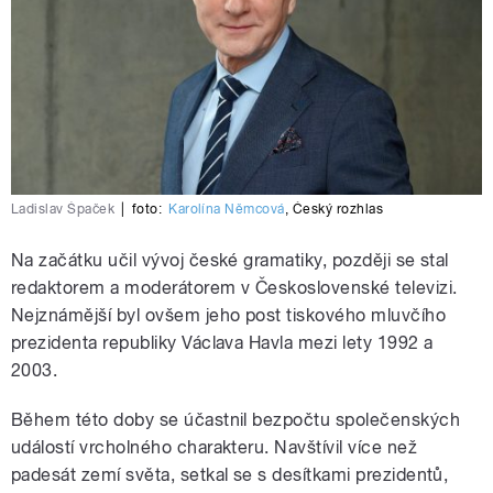
Ladislav Špaček
|
foto:
Karolína Němcová
,
Český rozhlas
Na začátku učil vývoj české gramatiky, později se stal
redaktorem a moderátorem v Československé televizi.
Nejznámější byl ovšem jeho post tiskového mluvčího
prezidenta republiky Václava Havla mezi lety 1992 a
2003.
Během této doby se účastnil bezpočtu společenských
událostí vrcholného charakteru. Navštívil více než
padesát zemí světa, setkal se s desítkami prezidentů,