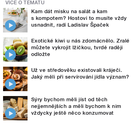
VÍCE O TÉMATU
Kam dát misku na salát a kam
s kompotem? Hostovi to musíte vždy
usnadnit, radí Ladislav Špaček
Exotické kiwi u nás zdomácnělo. Zralé
můžete vykrojit lžičkou, tvrdé raději
odložte
Už ve středověku existovali kráječi.
Jaký měli při servírování jídla význam?
Sýry bychom měli jíst od těch
nejjemnějších a měli bychom k nim
vždycky ještě něco konzumovat