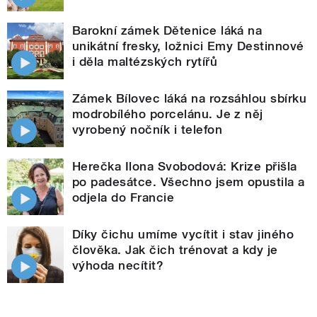
Barokní zámek Dětenice láká na
unikátní fresky, ložnici Emy Destinnové
i děla maltézských rytířů
Zámek Bílovec láká na rozsáhlou sbírku
modrobílého porcelánu. Je z něj
vyrobený nočník i telefon
Herečka Ilona Svobodová: Krize přišla
po padesátce. Všechno jsem opustila a
odjela do Francie
Díky čichu umíme vycítit i stav jiného
člověka. Jak čich trénovat a kdy je
výhoda necítit?