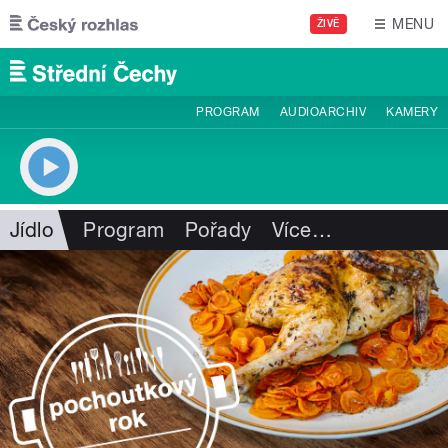
Přejít k hlavnímu obsahu
MENU
ŽIVĚ
PROGRAM
AUDIOARCHIV
KAMERY
Jídlo
Program
Pořady
Více
…