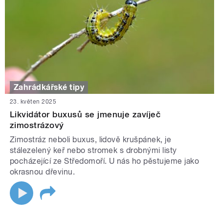
Zahrádkářské tipy
23. květen 2025
Likvidátor buxusů se jmenuje zavíječ
zimostrázový
Zimostráz neboli buxus, lidově krušpánek, je
stálezelený keř nebo stromek s drobnými listy
pocházející ze Středomoří. U nás ho pěstujeme jako
okrasnou dřevinu.
STRÁNKY