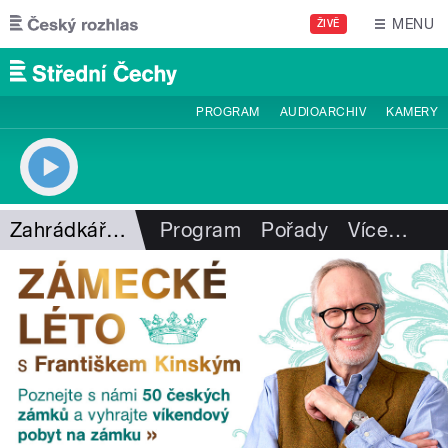
Přejít k hlavnímu obsahu
MENU
ŽIVĚ
PROGRAM
AUDIOARCHIV
KAMERY
Zahrádkářské tipy
Program
Pořady
Více
…