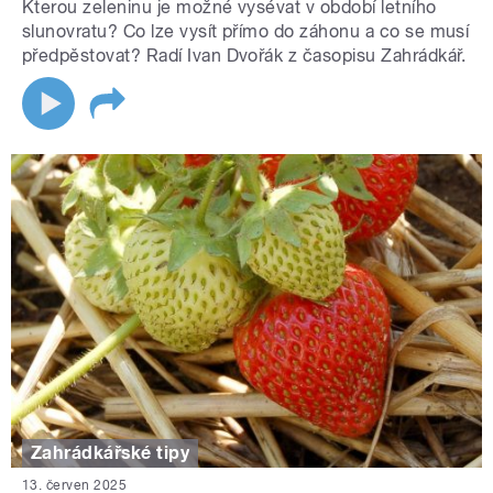
Kterou zeleninu je možné vysévat v období letního
slunovratu? Co lze vysít přímo do záhonu a co se musí
předpěstovat? Radí Ivan Dvořák z časopisu Zahrádkář.
Zahrádkářské tipy
13. červen 2025