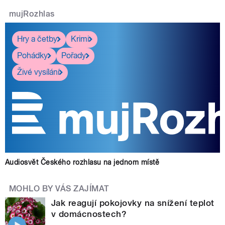
mujRozhlas
Hry a četby
Krimi
Pohádky
Pořady
Živé vysílání
Audiosvět Českého rozhlasu na jednom místě
MOHLO BY VÁS ZAJÍMAT
Jak reagují pokojovky na snížení teplot
v domácnostech?