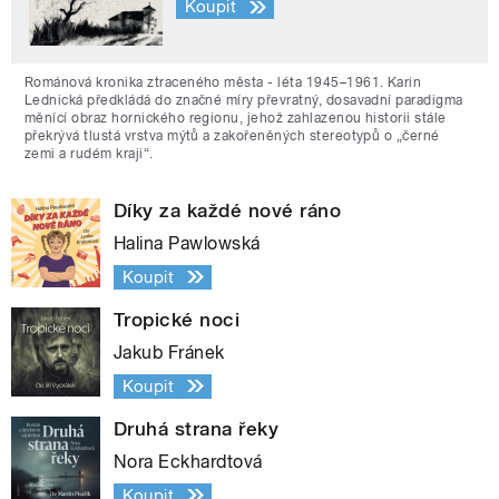
Koupit
Románová kronika ztraceného města - léta 1945–1961. Karin
Lednická předkládá do značné míry převratný, dosavadní paradigma
měnící obraz hornického regionu, jehož zahlazenou historii stále
překrývá tlustá vrstva mýtů a zakořeněných stereotypů o „černé
zemi a rudém kraji“.
Díky za každé nové ráno
Halina Pawlowská
Koupit
Tropické noci
Jakub Fránek
Koupit
Druhá strana řeky
Nora Eckhardtová
Koupit