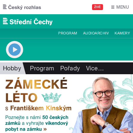
Přejít k hlavnímu obsahu
MENU
ŽIVĚ
PROGRAM
AUDIOARCHIV
KAMERY
Hobby
Program
Pořady
Více
…