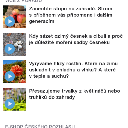
VÍCE Z POŘADU
Zanechte stopu na zahradě. Strom
s příběhem vás připomene i dalším
generacím
Kdy sázet ozimý česnek a cibuli a proč
je důležité moření sadby česneku
Vyrýváme hlízy rostlin. Které na zimu
uskladnit v chladnu a vlhku? A které
v teple a suchu?
Přesazujeme trvalky z květináčů nebo
truhlíků do zahrady
E-SHOP ČESKÉHO ROZHLASU