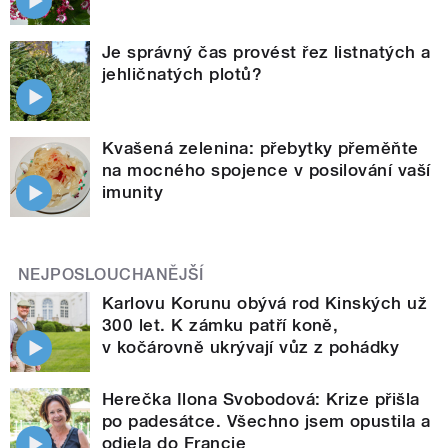
Je správný čas provést řez listnatých a
jehličnatých plotů?
Kvašená zelenina: přebytky přeměňte
na mocného spojence v posilování vaší
imunity
NEJPOSLOUCHANĚJŠÍ
Karlovu Korunu obývá rod Kinských už
300 let. K zámku patří koně,
v kočárovně ukrývají vůz z pohádky
Herečka Ilona Svobodová: Krize přišla
po padesátce. Všechno jsem opustila a
odjela do Francie