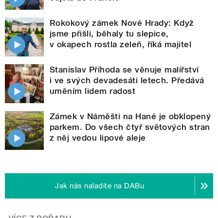
Rokokový zámek Nové Hrady: Když
jsme přišli, běhaly tu slepice,
v okapech rostla zeleň, říká majitel
Stanislav Příhoda se věnuje malířství
i ve svých devadesáti letech. Předává
uměním lidem radost
Zámek v Náměšti na Hané je obklopený
parkem. Do všech čtyř světových stran
z něj vedou lipové aleje
Jak nás naladíte na DABu