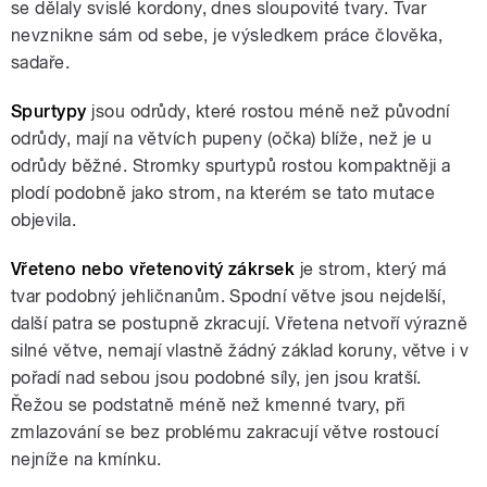
se dělaly svislé kordony, dnes sloupovité tvary. Tvar
nevznikne sám od sebe, je výsledkem práce člověka,
sadaře.
Spurtypy
jsou odrůdy, které rostou méně než původní
odrůdy, mají na větvích pupeny (očka) blíže, než je u
odrůdy běžné. Stromky spurtypů rostou kompaktněji a
plodí podobně jako strom, na kterém se tato mutace
objevila.
Vřeteno nebo vřetenovitý zákrsek
je strom, který má
tvar podobný jehličnanům. Spodní větve jsou nejdelší,
další patra se postupně zkracují. Vřetena netvoří výrazně
silné větve, nemají vlastně žádný základ koruny, větve i v
pořadí nad sebou jsou podobné síly, jen jsou kratší.
Řežou se podstatně méně než kmenné tvary, při
zmlazování se bez problému zakracují větve rostoucí
nejníže na kmínku.