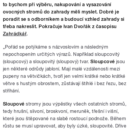
to bychom při výběru, nakupování a vysazování
ovocných stromů do zahrady měli myslet. Dobré je
poradit se s odborníkem a budoucí vzhled zahrady si
třeba nakreslit. Pokračuje Ivan Dvořák z časopisu
Zahrádkář
.
„Pořád se potýkáme s názvoslovím a následným
nepochopením určitých výrazů. Například sloupcovitý
(sloupcový) a sloupovitý (sloupový) tvar.
Sloupcové
jsou
jen některé odrůdy jabloní. Mají malé vzdálenosti mezi
pupeny na větvičkách, tvoří jen velmi krátké nebo krátké
větve s hustým obrostem, zůstávají štíhlé i bez řezu, bez
stříhání.
Sloupové
stromy jsou výpěstky všech ostatních stromů,
tedy hrušní, slivoní, broskvoní, meruněk, třešní i višní,
které jsou štěpované na slabě rostoucí podnože. Během
růstu se musí upravovat, aby byly úzké, sloupovité. Dříve