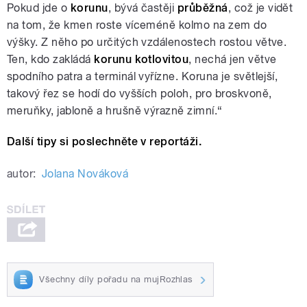
Pokud jde o
korunu
, bývá častěji
průběžná
, což je vidět
na tom, že kmen roste víceméně kolmo na zem do
výšky. Z něho po určitých vzdálenostech rostou větve.
Ten, kdo zakládá
korunu kotlovitou
, nechá jen větve
spodního patra a terminál vyřízne. Koruna je světlejší,
takový řez se hodí do vyšších poloh, pro broskvoně,
meruňky, jabloně a hrušně výrazně zimní.“
Další tipy si poslechněte v reportáži.
autor:
Jolana Nováková
Všechny díly pořadu na mujRozhlas