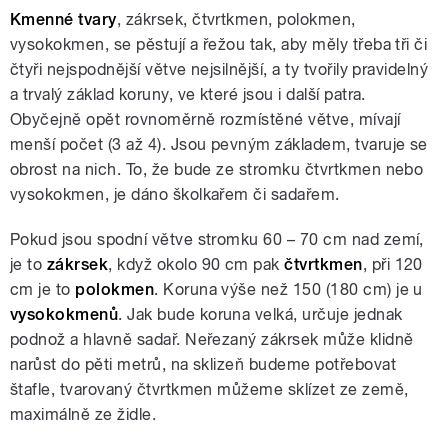
Kmenné tvary
, zákrsek, čtvrtkmen, polokmen,
vysokokmen, se pěstují a řežou tak, aby měly třeba tři či
čtyři nejspodnější větve nejsilnější, a ty tvořily pravidelný
a trvalý základ koruny, ve které jsou i další patra.
Obyčejně opět rovnoměrně rozmístěné větve, mívají
menší počet (3 až 4). Jsou pevným základem, tvaruje se
obrost na nich. To, že bude ze stromku čtvrtkmen nebo
vysokokmen, je dáno školkařem či sadařem.
Pokud jsou spodní větve stromku 60 – 70 cm nad zemí,
je to
zákrsek
, když okolo 90 cm pak
čtvrtkmen
, při 120
cm je to
polokmen
. Koruna výše než 150 (180 cm) je u
vysokokmenů
. Jak bude koruna velká, určuje jednak
podnož a hlavně sadař. Neřezaný zákrsek může klidně
narůst do pěti metrů, na sklizeň budeme potřebovat
štafle, tvarovaný čtvrtkmen můžeme sklízet ze země,
maximálně ze židle.