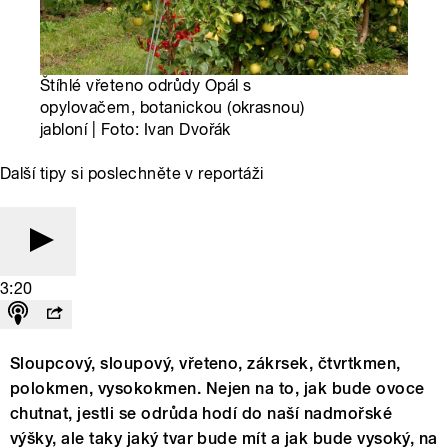
Štíhlé vřeteno odrůdy Opál s
opylovačem, botanickou (okrasnou)
jabloní | Foto: Ivan Dvořák
Další tipy si poslechněte v reportáži
3:20
Sloupcový, sloupový, vřeteno, zákrsek, čtvrtkmen,
polokmen, vysokokmen. Nejen na to, jak bude ovoce
chutnat, jestli se odrůda hodí do naší nadmořské
výšky, ale taky jaký tvar bude mít a jak bude vysoký, na