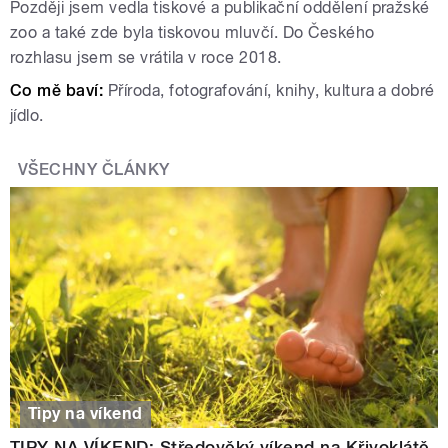
Později jsem vedla tiskové a publikační oddělení pražské
zoo a také zde byla tiskovou mluvčí. Do Českého
rozhlasu jsem se vrátila v roce 2018.
Co mě baví:
Příroda, fotografování, knihy, kultura a dobré
jídlo.
VŠECHNY ČLÁNKY
Tipy na víkend
TIPY NA VÍKEND: Středověký víkend na Křivoklátě,