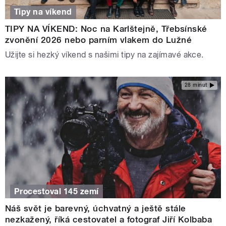
Tipy na víkend
TIPY NA VÍKEND: Noc na Karlštejně, Třebsínské
zvonění 2026 nebo parním vlakem do Lužné
Užijte si hezký víkend s našimi tipy na zajímavé akce.
28 minut
Procestoval 145 zemí
Náš svět je barevný, úchvatný a ještě stále
nezkažený, říká cestovatel a fotograf Jiří Kolbaba