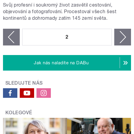
Svůj profesní i soukromý život zasvětil cestování,
objevování a fotografování. Procestoval všech šest
kontinentů a dohromady zatím 145 zemí světa.
STRÁNKY
2
n
zí
Jak nás naladíte na DABu
SLEDUJTE NÁS
KOLEGOVÉ