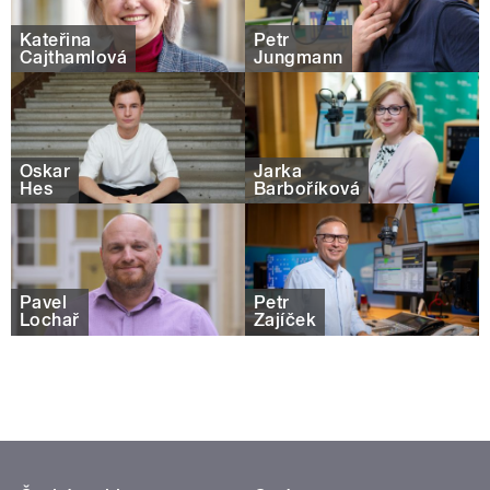
Kateřina
Petr
Cajthamlová
Jungmann
Oskar
Jarka
Hes
Barboříková
Pavel
Petr
Lochař
Zajíček