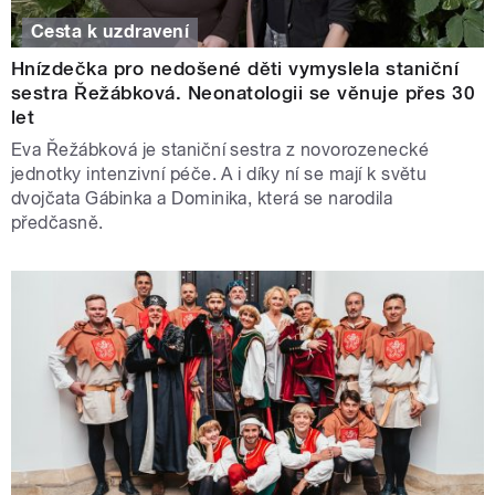
Cesta k uzdravení
Hnízdečka pro nedošené děti vymyslela staniční
sestra Řežábková. Neonatologii se věnuje přes 30
let
Eva Řežábková je staniční sestra z novorozenecké
jednotky intenzivní péče. A i díky ní se mají k světu
dvojčata Gábinka a Dominika, která se narodila
předčasně.