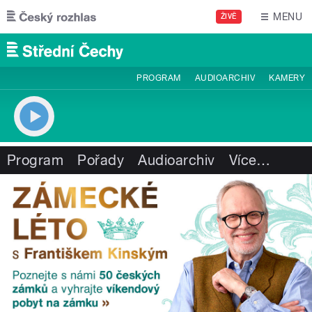
Přejít k hlavnímu obsahu
MENU
ŽIVĚ
PROGRAM
AUDIOARCHIV
KAMERY
Program
Pořady
Audioarchiv
Více
…