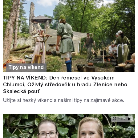
Tipy na víkend
TIPY NA VÍKEND: Den řemesel ve Vysokém
Chlumci, Oživlý středověk u hradu Zlenice nebo
Skalecká pouť
Užijte si hezký víkend s našimi tipy na zajímavé akce.
26 minut