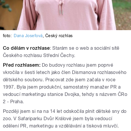
foto:
Dana Josefová
,
Český rozhlas
Co dělám v rozhlase
: Starám se o web a sociální sítě
Českého rozhlasu Střední Čechy.
Před rozhlasem:
Do budovy rozhlasu jsem poprvé
vkročila v šesti letech jako člen Dismanova rozhlasového
dětského souboru. Pracovat zde jsem začala v roce
1997. Byla jsem produkční, samostatný manažer PR a
vedoucí marketingu stanice Dvojka, tehdy s názvem ČRo
2 - Praha.
Později jsem si na na 14 let odskočila plnit dětské sny do
zoo. V Safariparku Dvůr Králové jsem byla vedoucí
odělení PR, marketingu a vzdělávání a tisková mluvčí.