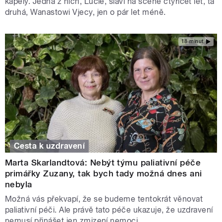
kapely. Jedna z nich, Lucie, slaví na scéně čtyřicet let, ta
druhá, Wanastowi Vjecy, jen o pár let méně.
18 minut
Cesta k uzdravení
Marta Skarlandtová: Nebýt týmu paliativní péče
primářky Zuzany, tak bych tady možná dnes ani
nebyla
Možná vás překvapí, že se budeme tentokrát věnovat
paliativní péči. Ale právě tato péče ukazuje, že uzdravení
nemusí přinášet jen zmizení nemoci.