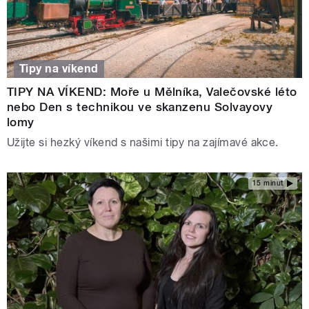
Tipy na víkend
TIPY NA VÍKEND: Moře u Mělníka, Valečovské léto
nebo Den s technikou ve skanzenu Solvayovy
lomy
Užijte si hezký víkend s našimi tipy na zajímavé akce.
15 minut