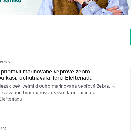
pad 2021
 připravil marinované vepřové žebro
u kaší, ochutnávala Tena Elefteriadu
lezák pekl velmi dlouho marinovaná vepřová žebra. K
tavovanou bramborovou kaši s kroupami pro
lefteriadu.
n 2021