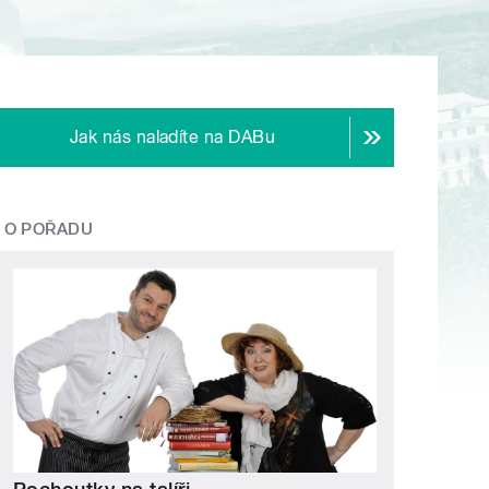
Jak nás naladíte na DABu
O POŘADU