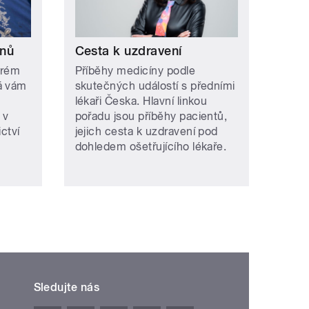
onů
Cesta k uzdravení
erém
Příběhy medicíny podle
á vám
skutečných událostí s předními
lékaři Česka. Hlavní linkou
 v
pořadu jsou příběhy pacientů,
ctví
jejich cesta k uzdravení pod
dohledem ošetřujícího lékaře.
Sledujte nás