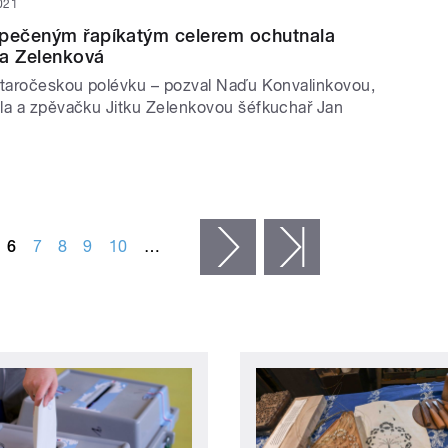
2021
opečeným řapíkatým celerem ochutnala
ka Zelenková
staročeskou polévku – pozval Naďu Konvalinkovou,
la a zpěvačku Jitku Zelenkovou šéfkuchař Jan
6
7
8
9
10
…
následující ›
poslední »