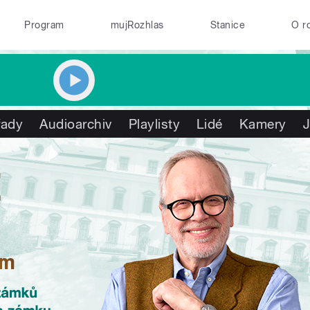
Program
mujRozhlas
Stanice
O r
řady
Audioarchiv
Playlisty
Lidé
Kamery
J