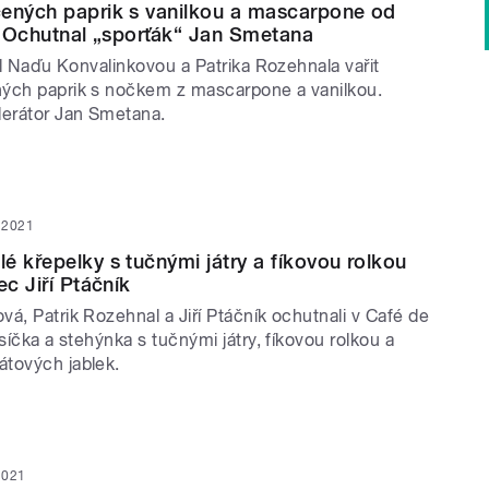
ených paprik s vanilkou a mascarpone od
a. Ochutnal „sporťák“ Jan Smetana
čil Naďu Konvalinkovou a Patrika Rozehnala vařit
ých paprik s nočkem z mascarpone a vanilkou.
erátor Jan Smetana.
n 2021
é křepelky s tučnými játry a fíkovou rolkou
ec Jiří Ptáčník
á, Patrik Rozehnal a Jiří Ptáčník ochutnali v Café de
rsíčka a stehýnka s tučnými játry, fíkovou rolkou a
tových jablek.
 2021