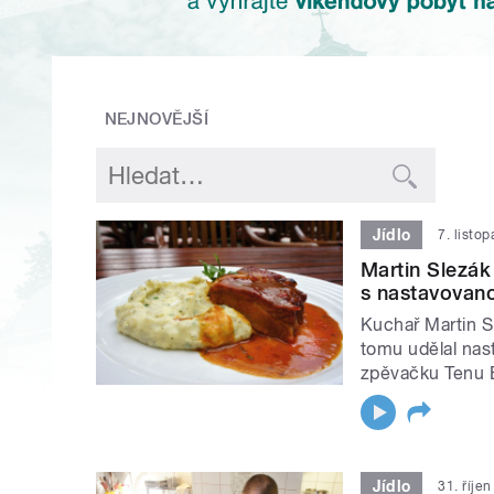
NEJNOVĚJŠÍ
Jídlo
7. listo
Martin Slezák
s nastavovano
Kuchař Martin S
tomu udělal nas
zpěvačku Tenu E
Jídlo
31. říje