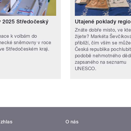
y 2025 Středočeský
Utajené poklady regi
Znáte dobře místo, ve kt
mace k volbám do
žijete? Markéta Ševčíkov
necké sněmovny v roce
přiblíží, čím vším se může
ve Středočeském kraji.
Česká republika pochlubit
podobě nehmotného dědi
zapsaného na seznamu
UNESCO.
zhlas
O nás