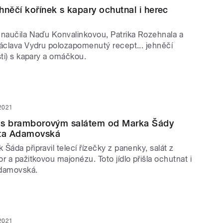
hněčí kořínek s kapary ochutnal i herec
 naučila Naďu Konvalinkovou, Patrika Rozehnala a
Václava Vydru polozapomenutý recept... jehněčí
sti) s kapary a omáčkou.
 2021
ky s bramborovým salátem od Marka Šády
ata Adamovská
Šáda připravil telecí řízečky z panenky, salát z
r a pažitkovou majonézu. Toto jídlo přišla ochutnat i
Adamovská.
 2021