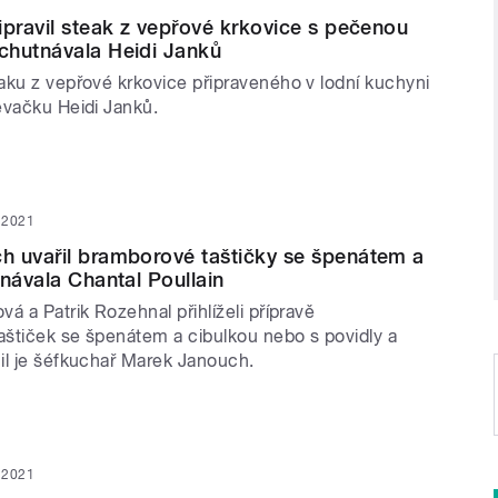
ipravil steak z vepřové krkovice s pečenou
chutnávala Heidi Janků
aku z vepřové krkovice připraveného v lodní kuchyni
ěvačku Heidi Janků.
n 2021
h uvařil bramborové taštičky se špenátem a
tnávala Chantal Poullain
á a Patrik Rozehnal přihlíželi přípravě
štiček se špenátem a cibulkou nebo s povidly a
il je šéfkuchař Marek Janouch.
n 2021