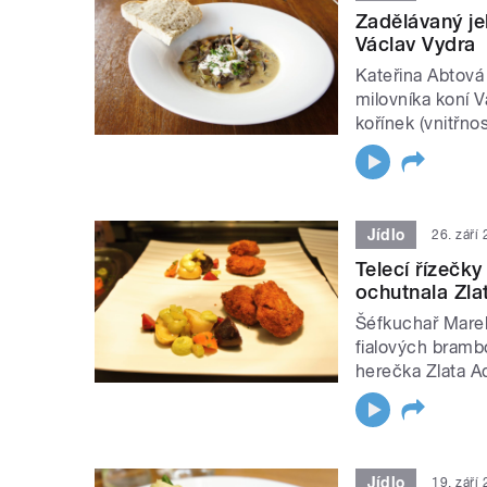
Zadělávaný je
Václav Vydra
Kateřina Abtová
milovníka koní 
kořínek (vnitřno
Jídlo
26. září
Telecí řízeč
ochutnala Zl
Šéfkuchař Marek 
fialových brambo
herečka Zlata 
Jídlo
19. září