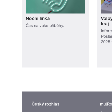
Noční linka
Volb
kraj
Čas na vaše příběhy.
Infor
Posla
2025 
Český rozhlas
mujRo