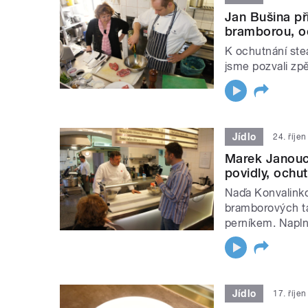
Jan Bušina př
bramborou, o
K ochutnání ste
jsme pozvali zp
Jídlo
24. říje
Marek Janouc
povidly, ochu
Naďa Konvalinkov
bramborových ta
perníkem. Napln
Jídlo
17. říje