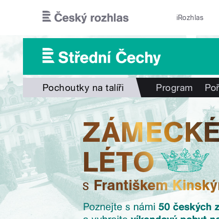
Přejít k hlavnímu obsahu
iRozhlas
Pochoutky na talíři
Program
Po