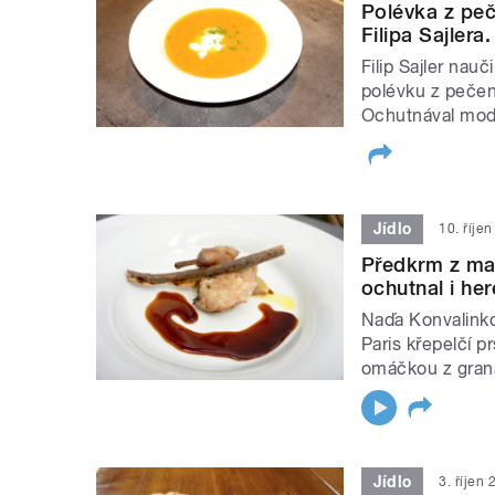
Polévka z peč
Filipa Sajler
Filip Sajler nau
polévku z pečen
Ochutnával mod
Jídlo
10. říje
Předkrm z mal
ochutnal i her
Naďa Konvalinkov
Paris křepelčí p
omáčkou z graná
Jídlo
3. říjen