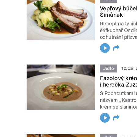
Vepřový bůček
Šimůnek
Recept na typic
šéfkuchař Ondře
ochutnání přizva
Jídlo
12. září
Fazolový krém
i herečka Zuz
S Pochoutkami na
názvem „Kastrol
krém se slanino