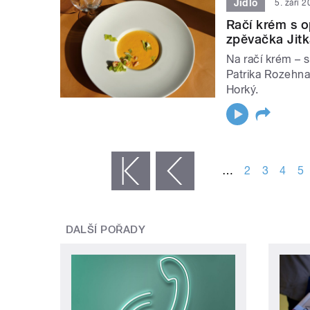
Jídlo
5. září 
Račí krém s 
zpěvačka Jit
Na račí krém – 
Patrika Rozehna
Horký.
STRÁNKY
…
2
3
4
5
« první
‹ předchozí
DALŠÍ POŘADY