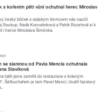
 s kořením pěti vůní ochutnal herec Miroslav
ký český bůček s asijským šmrncem nás naučil
j Soukup. Naďa Konvalinková a Patrik Rozehnal si k
li i herce Miroslava Šimůnka.
 2021
 se slaninou od Pavla Mencla ochutnala
ana Slavíková
 talíři jsme zamířili do restaurace s krásným
“. Šéfkuchařem je tam Pavel Mencl. Uvařil fazolový
u.