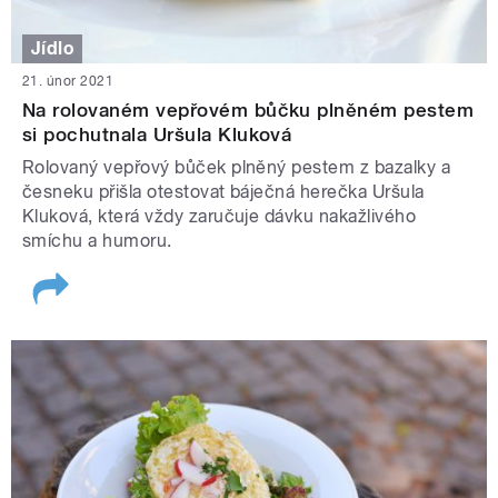
Jídlo
21. únor 2021
Na rolovaném vepřovém bůčku plněném pestem
si pochutnala Uršula Kluková
Rolovaný vepřový bůček plněný pestem z bazalky a
česneku přišla otestovat báječná herečka Uršula
Kluková, která vždy zaručuje dávku nakažlivého
smíchu a humoru.