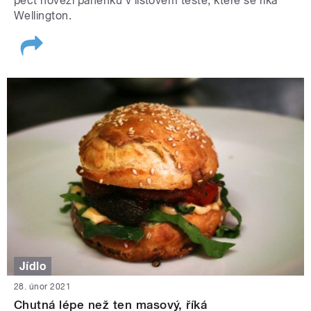
péct hovězí panenku v listovém těstě, které se říká
Wellington.
Jídlo
28. únor 2021
Chutná lépe než ten masový, říká