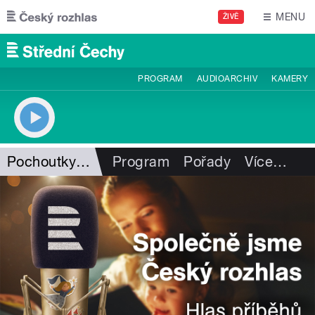
Přejít k hlavnímu obsahu
MENU
ŽIVĚ
PROGRAM
AUDIOARCHIV
KAMERY
Pochoutky na talíři
Program
Pořady
Více
…