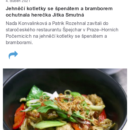
4. duben 2021
Jehněčí kotletky se špenátem a bramborem
ochutnala herečka Jitka Smutná
Naďa Konvalinková a Patrik Rozehnal zavítali do
staročeského restaurantu Špejchar v Praze–Horních
Počernicích na jehněčí kotletky se špenátem a
bramborami.